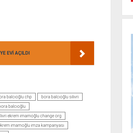
E EVİ AÇILDI
ora balcıoğlu chp
bora balcıoğlu silivri
 bora balcıoğlu
ilivri ekrem imamoğlu change org
i ekrem imamoğlu imza kampanyası