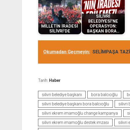
SİLİVRİ
BELEDİYESİ'NE
MİLLETİN İRADESİ
OPERASYON:
SİLİVRİ'DE
BAŞKAN BORA…
Okumadan Geçmeyin:
SELİMPAŞA TAZİY
Tarih:
Haber
silivri belediye başkanı
bora balcıoğlu
b
silivri belediye başkanı bora balcıoğlu
silivri
silivri ekrem imamoğlu change kampanya
s
silivri ekrem imamoğlu destek imzası
silivr