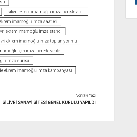
usu
silivri ekrem imamoğlu imza nerede atılır
i ekrem imamoğlu imza saatleri
livri ekrem imamoğlu imza standı
livri ekrem imamoğlu imza toplanıyor mu
 imamoğlu için imza nerede verilir
oğlu imza süreci
i’de ekrem imamoğlu imza kampanyası
Sonraki Yazı
SİLİVRİ SANAYİ SİTESİ GENEL KURULU YAPILDI