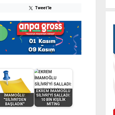
Tweet'le
EKREM İMAMOĞLU
İMAMOĞLU:
SİLİVRİ'Yİ SALLADI:
"SİLİVRİ'DEN
10 BİN KİŞİLİK
BAŞLADIK"
MİTİNG