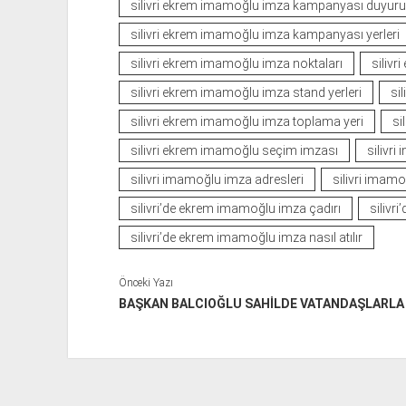
silivri ekrem imamoğlu imza kampanyası duyur
silivri ekrem imamoğlu imza kampanyası yerleri
silivri ekrem imamoğlu imza noktaları
silivr
silivri ekrem imamoğlu imza stand yerleri
si
silivri ekrem imamoğlu imza toplama yeri
si
silivri ekrem imamoğlu seçim imzası
silivri
silivri imamoğlu imza adresleri
silivri imam
silivri’de ekrem imamoğlu imza çadırı
silivr
silivri’de ekrem imamoğlu imza nasıl atılır
Önceki Yazı
BAŞKAN BALCIOĞLU SAHİLDE VATANDAŞLARLA