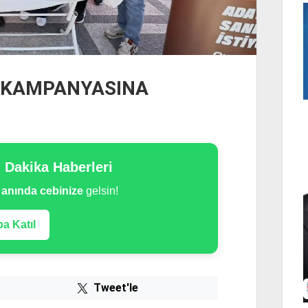
 KAMPANYASINA
n Dakika Haberleri
e
anında cebinize
gelsin!
a Katıl
Tweet'le