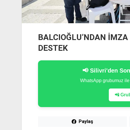
BALCIOĞLU’NDAN İMZA
DESTEK
📢 Silivri'den So
WhatsApp grubumuz il
📲 Grub
Paylaş