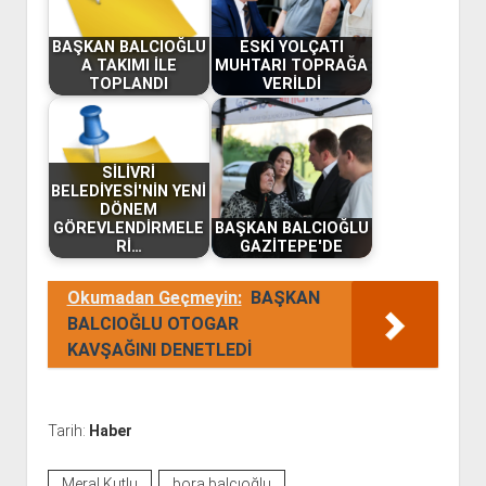
BAŞKAN BALCIOĞLU
ESKİ YOLÇATI
A TAKIMI İLE
MUHTARI TOPRAĞA
TOPLANDI
VERİLDİ
SİLİVRİ
BELEDİYESİ'NİN YENİ
DÖNEM
GÖREVLENDİRMELE
BAŞKAN BALCIOĞLU
Rİ…
GAZİTEPE'DE
Okumadan Geçmeyin:
BAŞKAN
BALCIOĞLU OTOGAR
KAVŞAĞINI DENETLEDİ
Tarih:
Haber
Meral Kutlu
bora balcıoğlu