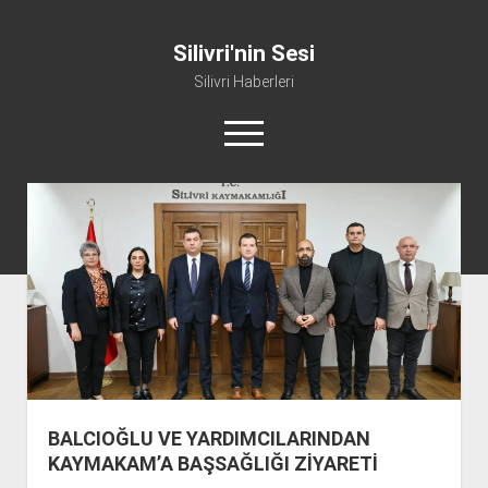
Silivri'nin Sesi
Silivri Haberleri
m
e
n
ü
whatsapp
facebook
youtube
silivri@silivrininsesi1.com
y
ü
a
Manifesto
ç
Gündem
Haber
Spor
Künye ve İletişim
BALCIOĞLU VE YARDIMCILARINDAN
KAYMAKAM’A BAŞSAĞLIĞI ZİYARETİ