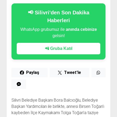
📢 Silivri'den Son Dakika
Haberleri
WhatsApp grubumuz ile
anında cebinize
gelsin!
📲 Gruba Katıl
Paylaş
Tweet'le
Silivri Belediye Başkanı Bora Balcıoğlu, Belediye
Başkan Yardımcıları ile birlikte, annesi Birsen Toğan’ı
kaybeden İlçe Kaymakamı Tolga Toğan’a taziye