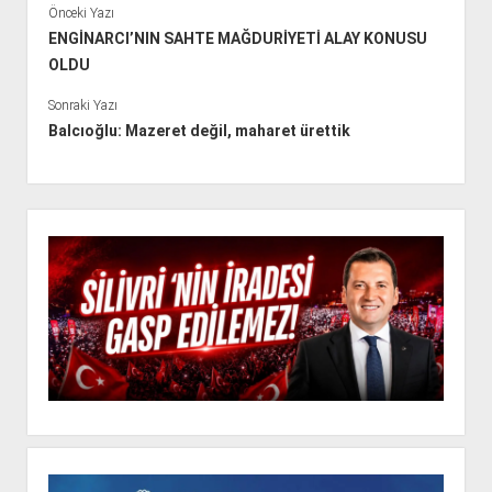
Önceki Yazı
ENGİNARCI’NIN SAHTE MAĞDURİYETİ ALAY KONUSU
OLDU
Sonraki Yazı
Balcıoğlu: Mazeret değil, maharet ürettik
Y
a
n
M
e
n
ü