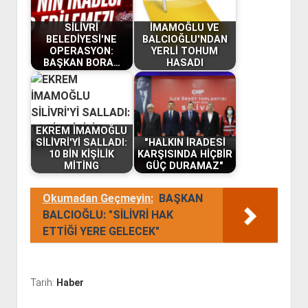
SİLİVRİ
İMAMOĞLU VE
BELEDİYESİ'NE
BALCIOĞLU'NDAN
OPERASYON:
YERLİ TOHUM
BAŞKAN BORA…
HASADI
EKREM İMAMOĞLU
SİLİVRİ'Yİ SALLADI:
"HALKIN İRADESİ
10 BİN KİŞİLİK
KARŞISINDA HİÇBİR
MİTİNG
GÜÇ DURAMAZ"
Okumadan Geçmeyin:
BAŞKAN
BALCIOĞLU: "SİLİVRİ HAK
ETTİĞİ YERE GELECEK"
Tarih:
Haber