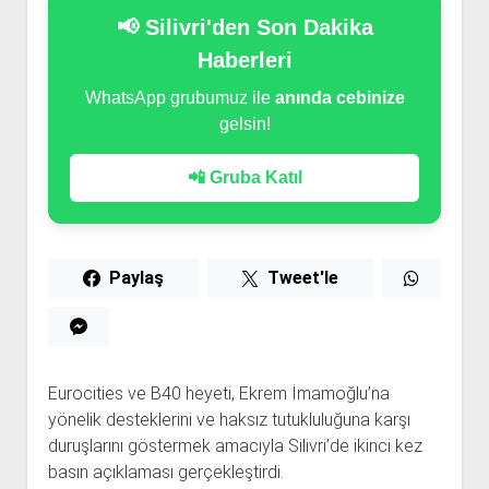
📢 Silivri'den Son Dakika
Haberleri
WhatsApp grubumuz ile
anında cebinize
gelsin!
📲 Gruba Katıl
Paylaş
Tweet'le
Eurocities ve B40 heyeti, Ekrem İmamoğlu’na
yönelik desteklerini ve haksız tutukluluğuna karşı
duruşlarını göstermek amacıyla Silivri’de ikinci kez
basın açıklaması gerçekleştirdi.