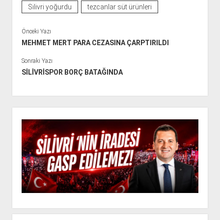
Silivri yoğurdu
tezcanlar süt ürünleri
Önceki Yazı
MEHMET MERT PARA CEZASINA ÇARPTIRILDI
Sonraki Yazı
SİLİVRİSPOR BORÇ BATAĞINDA
Y
a
n
M
e
n
ü