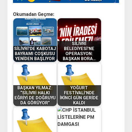
Okumadan Geçme:
SİLİVRİ
SİLİVRİ'DE KABOTAJ
BELEDİYESİ'NE
BAYRAMI COŞKUSU
OPERASYON:
YENİDEN BAŞLIYOR
BAŞKAN BORA…
BAŞKAN YILMAZ:
YOĞURT
“SİLİVRİ HALKI
FESTİVALİ'NDE
EĞRİYİ DE DOĞRUYU
İKİNCİ GÜN GERİDE
DA GÖRÜYOR”
KALDI