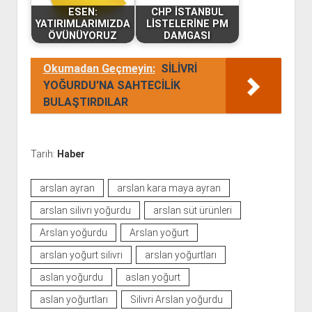
ESEN:
CHP İSTANBUL
YATIRIMLARIMIZDA
LİSTELERİNE PM
ÖVÜNÜYORUZ
DAMGASI
Okumadan Geçmeyin:
SİLİVRİ
YOĞURDU'NA SAHTECİLİK
BULAŞTIRDILAR
Tarih:
Haber
arslan ayran
arslan kara maya ayran
arslan silivri yoğurdu
arslan süt ürünleri
Arslan yoğurdu
Arslan yoğurt
arslan yoğurt silivri
arslan yoğurtları
aslan yoğurdu
aslan yoğurt
aslan yoğurtları
Silivri Arslan yoğurdu