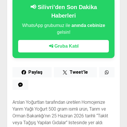
📢 Silivri'den Son Dakika
Haberleri
WhatsApp grubumuz ile
anında cebinize
gelsin!
📲 Gruba Katıl
Paylaş
Tweet'le
Arslan Yoğurtları tarafından üretilen Homojenize
Yarım Yağlı Yoğurt 500 gram isimli ürün, Tarım ve
Orman Bakanlığı’nın 25 Haziran 2026 tarihli “Taklit
veya Tağşiş Yapılan Gıdalar” listesinde yer aldı.