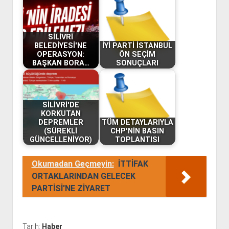
SİLİVRİ
BELEDİYESİ'NE
İYİ PARTİ İSTANBUL
OPERASYON:
ÖN SEÇİM
BAŞKAN BORA…
SONUÇLARI
SİLİVRİ'DE
KORKUTAN
DEPREMLER
TÜM DETAYLARIYLA
(SÜREKLİ
CHP'NİN BASIN
GÜNCELLENİYOR)
TOPLANTISI
Okumadan Geçmeyin:
İTTİFAK
ORTAKLARINDAN GELECEK
PARTİSİ'NE ZİYARET
Tarih:
Haber