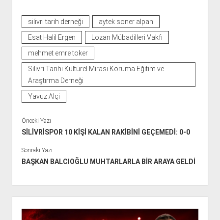
silivri tarih derneği
aytek soner alpan
Esat Halil Ergen
Lozan Mübadilleri Vakfı
mehmet emre toker
Silivri Tarihi Kültürel Mirası Koruma Eğitim ve
Araştırma Derneği
Yavuz Alçi
Önceki Yazı
SİLİVRİSPOR 10 KİŞİ KALAN RAKİBİNİ GEÇEMEDİ: 0-0
Sonraki Yazı
BAŞKAN BALCIOĞLU MUHTARLARLA BİR ARAYA GELDİ
Y
a