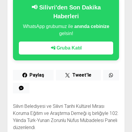
📢 Silivri'den Son Dakika
Haberleri
WhatsApp grubumuz ile
anında cebinize
gelsin!
📲 Gruba Katıl
Paylaş
Tweet'le
Silivri Belediyesi ve Silivri Tarihi Kültürel Mirası
Koruma Eğitim ve Araştırma Derneği iş birliğiyle 102.
Yılında Türk-Yunan Zorunlu Nüfus Mübadelesi Paneli
düzenlendi.