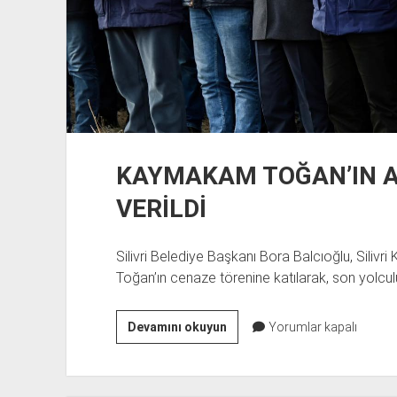
KAYMAKAM TOĞAN’IN 
VERİLDİ
Silivri Belediye Başkanı Bora Balcıoğlu, Siliv
Toğan’ın cenaze törenine katılarak, son yolcu
KAYMAKAM
Devamını okuyun
Yorumlar kapalı
TOĞAN’IN
ANNESİ
TOPRAĞA