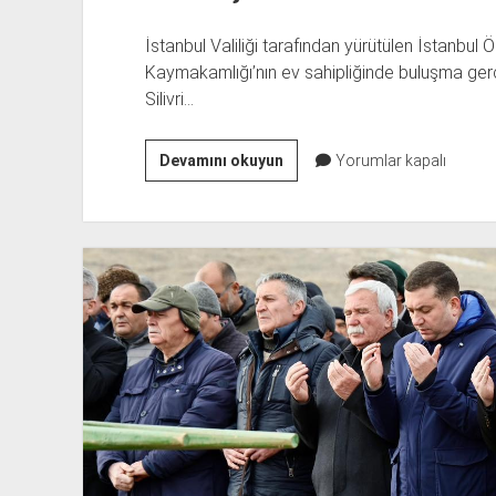
İstanbul Valiliği tarafından yürütülen İstanbul 
Kaymakamlığı’nın ev sahipliğinde buluşma gerç
Silivri…
BAŞKAN
Devamını okuyun
Yorumlar kapalı
BALCIOĞLU
ÖĞRENCİ
TEMSİLCİLERİYLE
BULUŞTU