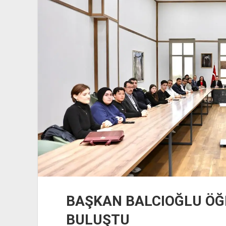
DEĞİL,
ÖNCESİNE
DE…
BAŞKAN BALCIOĞLU ÖĞR
BULUŞTU