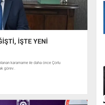
İŞTİ, İŞTE YENİ
ımlanan kararname ile daha önce Çorlu
ak görev…