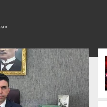
tişim
Yan
Me