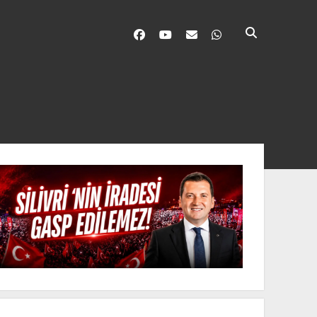
facebook
youtube
silivri@silivrininsesi1.co
whatsapp
nü