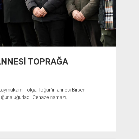
ANNESİ TOPRAĞA
ri Kaymakamı Tolga Toğan’ın annesi Birsen
luğuna uğurladı. Cenaze namazı,…