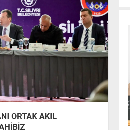
NI ORTAK AKIL
AHİBİZ