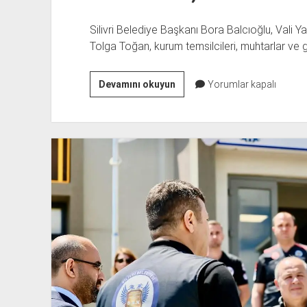
Silivri Belediye Başkanı Bora Balcıoğlu, Vali
Tolga Toğan, kurum temsilcileri, muhtarlar ve gö
BALCIOĞLU:
Devamını okuyun
Yorumlar kapalı
AFET
ZAMANI
ORTAK
AKIL
ÖNEMLİDİR,
BİZ
BUNA
SAHİBİZ