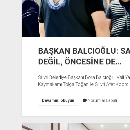
BAŞKAN BALCIOĞLU: S
DEĞİL, ÖNCESİNE DE…
Silivri Belediye Başkanı Bora Balcıoğlu, Vali Y
Kaymakamı Tolga Toğan ile Silivri Afet Koordi
BAŞKAN
Devamını okuyun
Yorumlar kapalı
BALCIOĞLU:
SADECE
AFET
SONRASINA