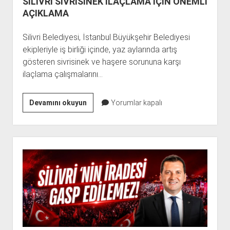
SİLİVRİ SİVRİSİNEK İLAÇLAMA İÇİN ÖNEMLİ
AÇIKLAMA
Silivri Belediyesi, İstanbul Büyükşehir Belediyesi
ekipleriyle iş birliği içinde, yaz aylarında artış
gösteren sivrisinek ve haşere sorununa karşı
ilaçlama çalışmalarını…
SİLİVRİ
Devamını okuyun
Yorumlar kapalı
SİVRİSİNEK
İLAÇLAMA
İÇİN
Yan
ÖNEMLİ
Menü
AÇIKLAMA