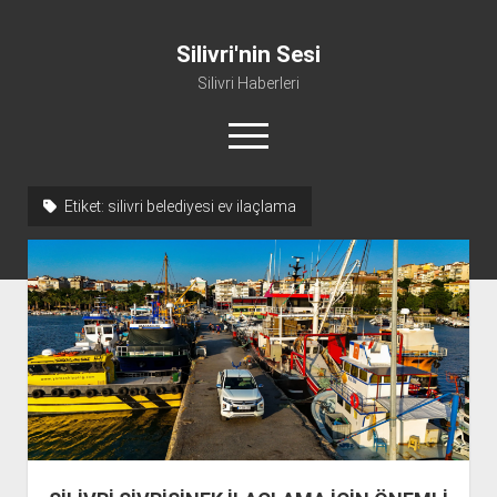
Silivri'nin Sesi
Silivri Haberleri
menüyü
aç
facebook
youtube
silivri@silivrininsesi1.com
whatsapp
Etiket:
silivri belediyesi ev ilaçlama
Manifesto
Gündem
Haber
Spor
Künye ve İletişim