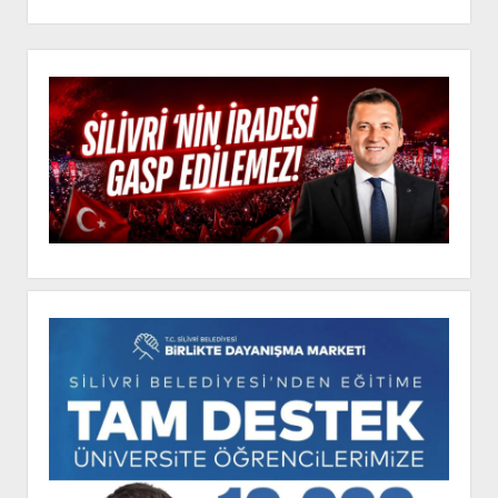
İSTANBUL”
KONUŞULACAK
Yan
Menü