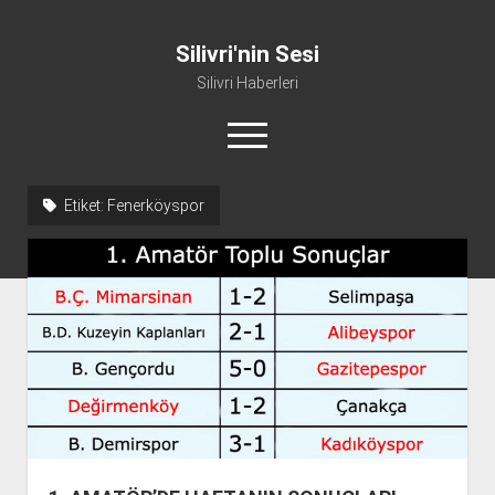
Silivri'nin Sesi
Silivri Haberleri
menüyü
aç
facebook
youtube
silivri@silivrininsesi1.com
whatsapp
Etiket:
Fenerköyspor
Manifesto
Gündem
Haber
Spor
Künye ve İletişim