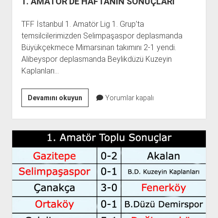
1. AMATÖR’DE HAFTANIN SONUÇLARI
TFF İstanbul 1. Amatör Lig 1. Grup’ta
temsilcilerimizden Selimpaşaspor deplasmanda
Büyükçekmece Mimarsinan takımını 2-1 yendi.
Alibeyspor deplasmanda Beylikdüzü Kuzeyin
Kaplanları…
1.
Devamını okuyun
Yorumlar kapalı
AMATÖR’DE
HAFTANIN
SONUÇLARI