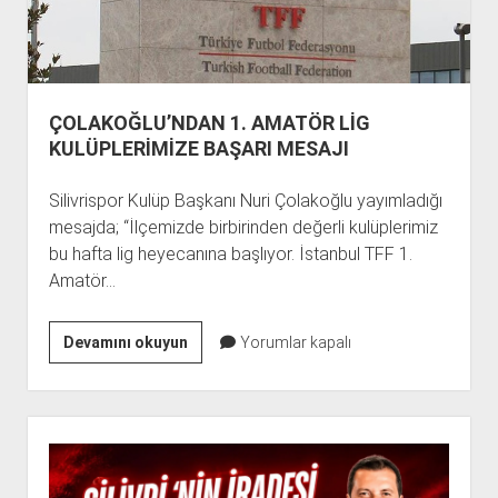
ÇOLAKOĞLU’NDAN 1. AMATÖR LİG
KULÜPLERİMİZE BAŞARI MESAJI
Silivrispor Kulüp Başkanı Nuri Çolakoğlu yayımladığı
mesajda; “İlçemizde birbirinden değerli kulüplerimiz
bu hafta lig heyecanına başlıyor. İstanbul TFF 1.
Amatör…
ÇOLAKOĞLU’NDAN
Devamını okuyun
Yorumlar kapalı
1.
AMATÖR
LİG
Yan
KULÜPLERİMİZE
Menü
BAŞARI