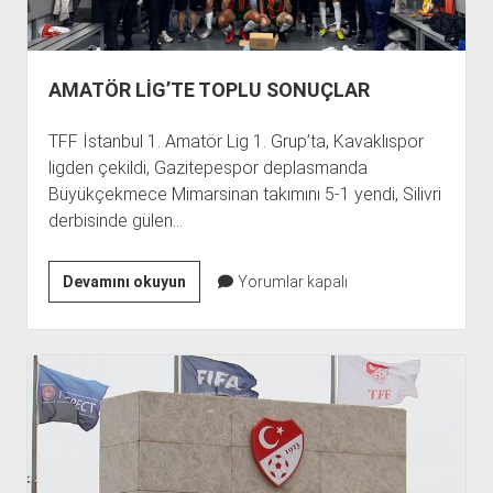
AMATÖR LİG’TE TOPLU SONUÇLAR
TFF İstanbul 1. Amatör Lig 1. Grup’ta, Kavaklıspor
ligden çekildi, Gazitepespor deplasmanda
Büyükçekmece Mimarsinan takımını 5-1 yendi, Silivri
derbisinde gülen…
AMATÖR
Devamını okuyun
Yorumlar kapalı
LİG’TE
TOPLU
SONUÇLAR