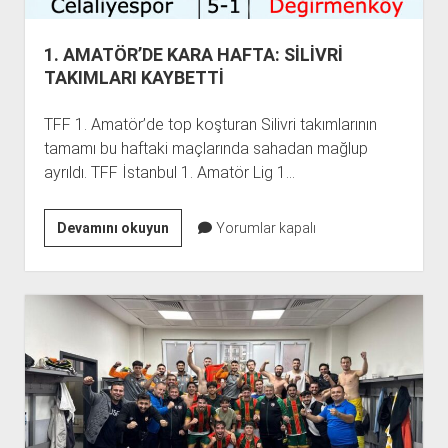
1. AMATÖR’DE KARA HAFTA: SİLİVRİ
TAKIMLARI KAYBETTİ
TFF 1. Amatör’de top koşturan Silivri takımlarının
tamamı bu haftaki maçlarında sahadan mağlup
ayrıldı. TFF İstanbul 1. Amatör Lig 1…
1.
Devamını okuyun
Yorumlar kapalı
AMATÖR’DE
KARA
HAFTA:
SİLİVRİ
TAKIMLARI
KAYBETTİ