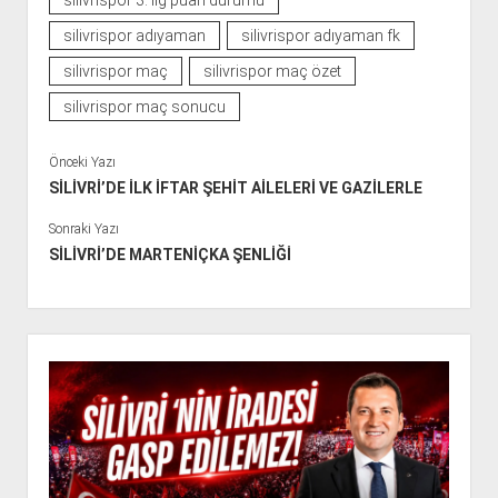
silivrispor adıyaman
silivrispor adıyaman fk
silivrispor maç
silivrispor maç özet
silivrispor maç sonucu
Önceki Yazı
SİLİVRİ’DE İLK İFTAR ŞEHİT AİLELERİ VE GAZİLERLE
Sonraki Yazı
SİLİVRİ’DE MARTENİÇKA ŞENLİĞİ
Y
a
n
M
e
n