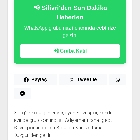
📢 Silivri'den Son Dakika
Haberleri
WhatsApp grubumuz ile
anında cebinize
gelsin!
📲 Gruba Katıl
Paylaş
Tweet'le
3. Lig’te kötü günler yaşayan Silivrispor, kendi
evinde grup sonuncusu Adıyaman’ı rahat geçti.
Silivrispor’un golleri Batuhan Kurt ve İsmail
Düzgün’den geldi.