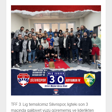
TFF 3. Lig temsilcimiz Silivrispor, ligteki son 3
maçında galibiyet yüzü görememiş ve liderlikten