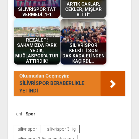
ARTIK CAKLAR,
SİLİVRİSPOR TAT
CEKLER, MIŞLAR
VERMEDİ: 1-1
BİTTİ”
REZALET!
SAHAMIZDA FARK
SİLİVRİSPOR
YEDİK,
KELKİT'İ SON
MUĞLASPOR'A TUR
DAKİKADA ELİNDEN
ATTIRDIK!
KAÇIRDI,…
Okumadan Geçmeyin:
SİLİVRİSPOR BERABERLİKLE
YETİNDİ
Tarih:
Spor
silivrispor
silivrispor 3. lig
silivrispor 3. lig puan durumu