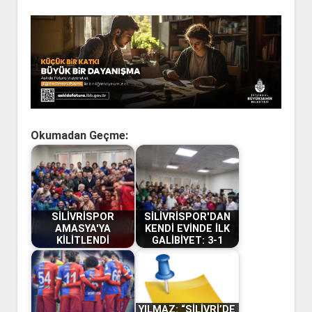
Okumadan Geçme:
SİLİVRİSPOR
SİLİVRİSPOR'DAN
AMASYA'YA
KENDİ EVİNDE İLK
KİLİTLENDİ
GALİBİYET: 3-1
YILMAZ: “SİLİVRİ’DE