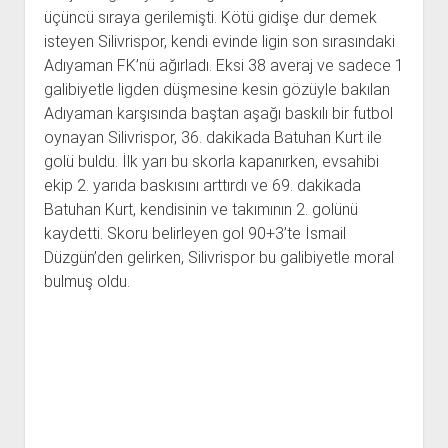
üçüncü sıraya gerilemişti. Kötü gidişe dur demek
isteyen Silivrispor, kendi evinde ligin son sırasındaki
Adıyaman FK’nü ağırladı. Eksi 38 averaj ve sadece 1
galibiyetle ligden düşmesine kesin gözüyle bakılan
Adıyaman karşısında baştan aşağı baskılı bir futbol
oynayan Silivrispor, 36. dakikada Batuhan Kurt ile
golü buldu. İlk yarı bu skorla kapanırken, evsahibi
ekip 2. yarıda baskısını arttırdı ve 69. dakikada
Batuhan Kurt, kendisinin ve takımının 2. golünü
kaydetti. Skoru belirleyen gol 90+3’te İsmail
Düzgün’den gelirken, Silivrispor bu galibiyetle moral
bulmuş oldu.