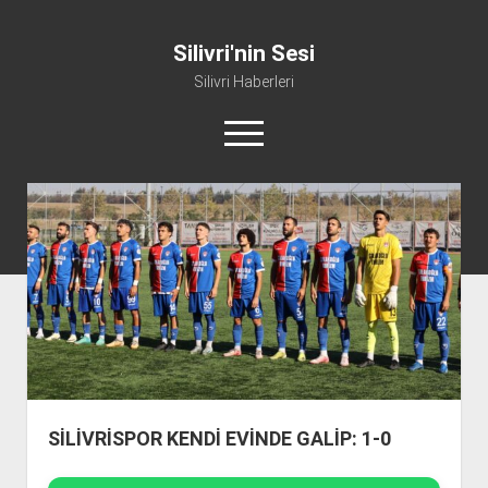
Silivri'nin Sesi
Silivri Haberleri
m
e
n
ü
whatsapp
facebook
youtube
silivri@silivrininsesi1.com
y
ü
a
Manifesto
ç
Gündem
Haber
Spor
Künye ve İletişim
SİLİVRİSPOR KENDİ EVİNDE GALİP: 1-0