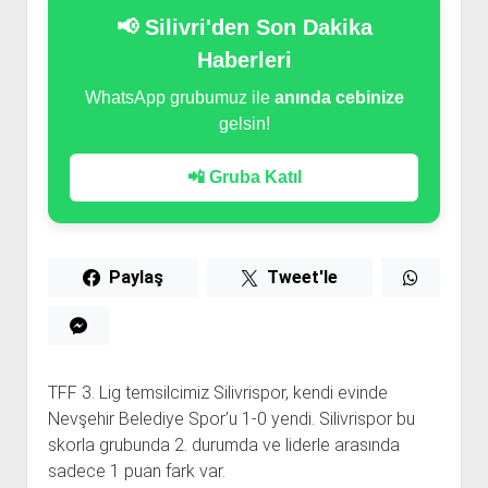
📢 Silivri'den Son Dakika
Haberleri
WhatsApp grubumuz ile
anında cebinize
gelsin!
📲 Gruba Katıl
Paylaş
Tweet'le
TFF 3. Lig temsilcimiz Silivrispor, kendi evinde
Nevşehir Belediye Spor’u 1-0 yendi. Silivrispor bu
skorla grubunda 2. durumda ve liderle arasında
sadece 1 puan fark var.