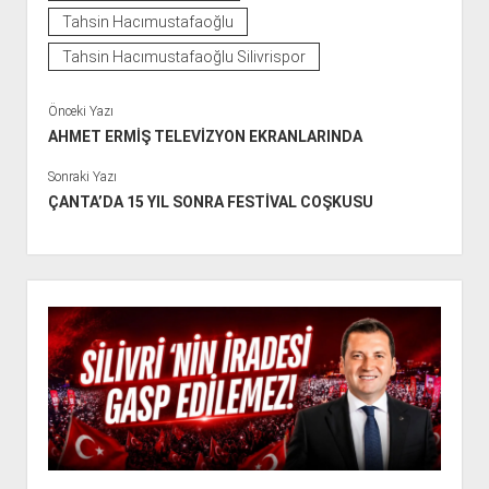
Tahsin Hacımustafaoğlu
Tahsin Hacımustafaoğlu Silivrispor
Önceki Yazı
AHMET ERMİŞ TELEVİZYON EKRANLARINDA
Sonraki Yazı
ÇANTA’DA 15 YIL SONRA FESTİVAL COŞKUSU
Y
a
n
M
e
n
ü