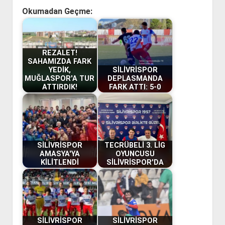
Okumadan Geçme:
REZALET!
SAHAMIZDA FARK
YEDİK,
SİLİVRİSPOR
MUĞLASPOR'A TUR
DEPLASMANDA
ATTIRDIK!
FARK ATTI: 5-0
SİLİVRİSPOR
TECRÜBELİ 3. LİG
AMASYA'YA
OYUNCUSU
KİLİTLENDİ
SİLİVRİSPOR'DA
SİLİVRİSPOR
SİLİVRİSPOR