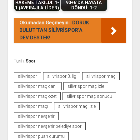
HAKEME TAKILDI: 1-
90+6'DA HAYATA
1 (AVERAJLA LİDER)
DÖNDÜ: 1-2
Okumadan Geçmeyin:
DORUK
BULUT'TAN SİLİVRİSPOR'A
DEV DESTEK!
Tarih:
Spor
silivrispor
silivrispor 3. lig
silivrispor maç
silivrispor maç canlı
silivrispor maç izle
silivrispor maç özet
silivrispor maç sonucu
silivrispor maçı
silivrispor maçı izle
silivrispor nevşehir
silivrispor nevşehir belediye spor
silivrispor puan durumu