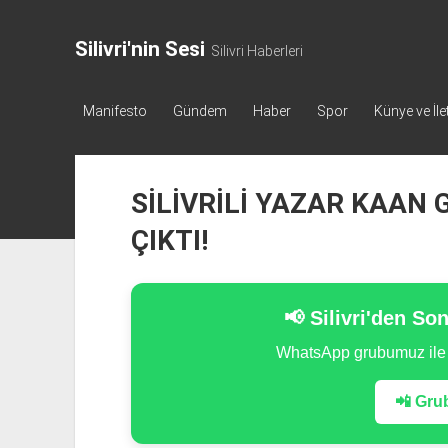
Silivri'nin Sesi
Silivri Haberleri
Manifesto
Gündem
Haber
Spor
Künye ve İle
SİLİVRİLİ YAZAR KAAN 
ÇIKTI!
📢 Silivri'den So
WhatsApp grubumuz il
📲 Grub