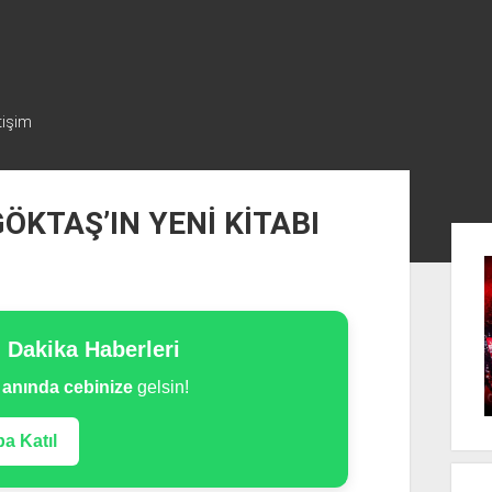
tişim
GÖKTAŞ’IN YENİ KİTABI
Y
a
n
M
n Dakika Haberleri
e
n
e
anında cebinize
gelsin!
ü
a Katıl