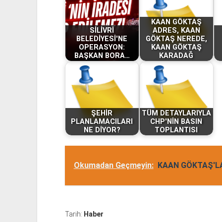
KAAN GÖKTAŞ
SİLİVRİ
ADRES, KAAN
BELEDİYESİ'NE
GÖKTAŞ NEREDE,
OPERASYON:
KAAN GÖKTAŞ
BAŞKAN BORA…
KARADAĞ
ŞEHİR
TÜM DETAYLARIYLA
PLANLAMACILARI
CHP'NİN BASIN
NE DİYOR?
TOPLANTISI
Okumadan Geçmeyin:
KAAN GÖKTAŞ'LA
Tarih:
Haber