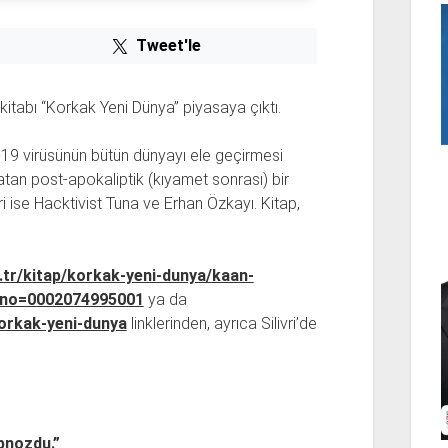
Tweet'le
 kitabı “Korkak Yeni Dünya” piyasaya çıktı.
9 virüsünün bütün dünyayı ele geçirmesi
tan post-apokaliptik (kıyamet sonrası) bir
ri ise Hacktivist Tuna ve Erhan Özkayı. Kitap,
.tr/kitap/korkak-yeni-dunya/kaan-
nno=0002074995001
ya da
korkak-yeni-dunya
linklerinden, ayrıca Silivri’de
pnozdu.”