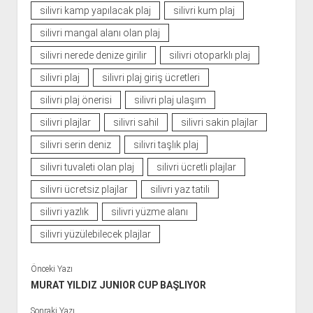
silivri kamp yapılacak plaj
silivri kum plaj
silivri mangal alanı olan plaj
silivri nerede denize girilir
silivri otoparklı plaj
silivri plaj
silivri plaj giriş ücretleri
silivri plaj önerisi
silivri plaj ulaşım
silivri plajlar
silivri sahil
silivri sakin plajlar
silivri serin deniz
silivri taşlık plaj
silivri tuvaleti olan plaj
silivri ücretli plajlar
silivri ücretsiz plajlar
silivri yaz tatili
silivri yazlık
silivri yüzme alanı
silivri yüzülebilecek plajlar
Önceki Yazı
MURAT YILDIZ JUNIOR CUP BAŞLIYOR
Sonraki Yazı