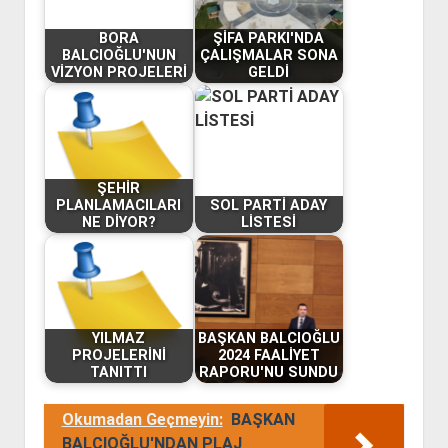
BORA
ŞİFA PARKI'NDA
BALCIOĞLU'NUN
ÇALIŞMALAR SONA
VİZYON PROJELERİ
GELDİ
ŞEHİR
PLANLAMACILARI
SOL PARTİ ADAY
NE DİYOR?
LİSTESİ
YILMAZ
BAŞKAN BALCIOĞLU
PROJELERİNİ
2024 FAALİYET
TANITTI
RAPORU'NU SUNDU
Okumadan Geçmeyin:
BAŞKAN
BALCIOĞLU'NDAN PLAJ