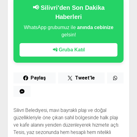
📢 Silivri'den Son Dakika
Haberleri
WhatsApp grubumuz ile
anında cebinize
gelsin!
📲 Gruba Katıl
Paylaş
Tweet'le
Silivri Belediyesi, mavi bayraklı plajı ve doğal
güzellikleriyle öne çıkan sahil bölgesinde halk plajı
ve kafe alanını yeniden düzenleyerek hizmete açtı.
Tesis, yaz sezonunda hem hesaplı hem nitelikli