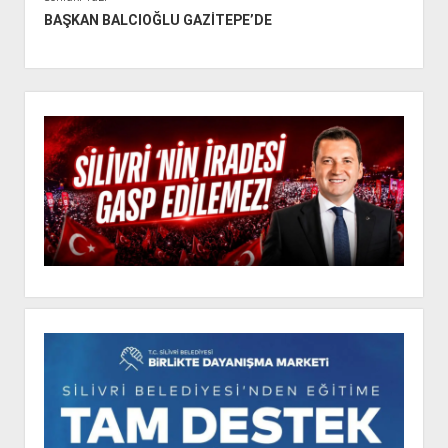
BAŞKAN BALCIOĞLU GAZİTEPE’DE
Y
a
n
M
e
n
ü