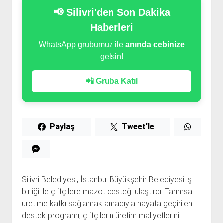
📢 Silivri'den Son Dakika
Haberleri
WhatsApp grubumuz ile
anında cebinize
gelsin!
📲 Gruba Katıl
Paylaş
Tweet'le
Silivri Belediyesi, İstanbul Büyükşehir Belediyesi iş
birliği ile çiftçilere mazot desteği ulaştırdı. Tarımsal
üretime katkı sağlamak amacıyla hayata geçirilen
destek programı, çiftçilerin üretim maliyetlerini