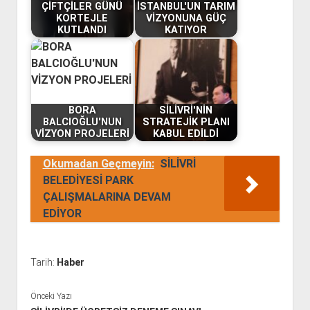
ÇİFTÇİLER GÜNÜ
İSTANBUL'UN TARIM
KORTEJLE
VİZYONUNA GÜÇ
KUTLANDI
KATIYOR
BORA
SİLİVRİ'NİN
BALCIOĞLU'NUN
STRATEJİK PLANI
VİZYON PROJELERİ
KABUL EDİLDİ
Okumadan Geçmeyin:
SİLİVRİ
BELEDİYESİ PARK
ÇALIŞMALARINA DEVAM
EDİYOR
Tarih:
Haber
Önceki Yazı