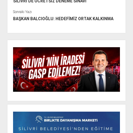
SİLİVRİ’DE ÜCRETSİZ DENEME SINAVI
Sonraki Yazı
BAŞKAN BALCIOĞLU: HEDEFİMİZ ORTAK KALKINMA
Y
a
n
M
e
n
ü