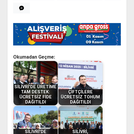
Okumadan Geçme:
SİLİVRİ'DE ÜRETİME
TAM DESTEK:
ÇİFTÇİLERE
ÜCRETSİZ FİDE
ÜCRETSİZ TOHUM
DAĞITILDI
DAĞITILDI
SİLİVRİ'DE
SİLİVRİ,