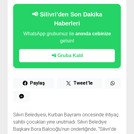
📢 Silivri'den Son Dakika
Haberleri
WhatsApp grubumuz ile
anında cebinize
gelsin!
📲 Gruba Katıl
Paylaş
Tweet'le
Silivri Belediyesi, Kurban Bayramı öncesinde ihtiyaç
sahibi çocukları yine unutmadı. Silivri Belediye
Başkanı Bora Balcıoğlu’nun önderliğinde, “Silivri’de