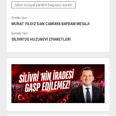
silivri sosyal yardım başvuru süreci
Önceki Yazı
MURAT YILDIZ’DAN CAMİAYA BAYRAM MESAJI
Sonraki Yazı
SİLİVRİ’DE HUZUREVİ ZİYARETLERİ
Y
a
n
M
e
n
ü