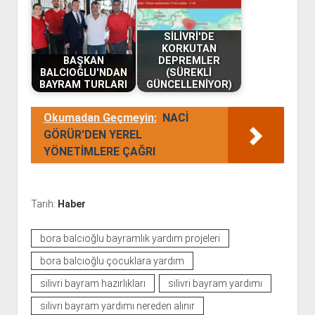
SİLİVRİ'DE
KORKUTAN
BAŞKAN
DEPREMLER
BALCIOĞLU'NDAN
(SÜREKLİ
BAYRAM TURLARI
GÜNCELLENİYOR)
Okumadan Geçmeyin:
NACİ
GÖRÜR'DEN YEREL
YÖNETİMLERE ÇAĞRI
Tarih:
Haber
bora balcıoğlu bayramlık yardım projeleri
bora balcıoğlu çocuklara yardım
silivri bayram hazırlıkları
silivri bayram yardımı
silivri bayram yardımı nereden alınır