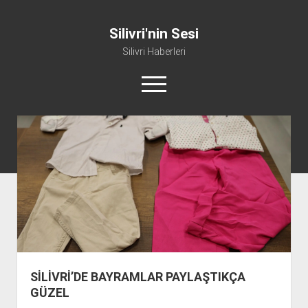
Silivri'nin Sesi
Silivri Haberleri
m
e
n
ü
whatsapp
facebook
youtube
silivri@silivrininsesi1.com
y
ü
a
Manifesto
ç
Gündem
Haber
Spor
Künye ve İletişim
SİLİVRİ’DE BAYRAMLAR PAYLAŞTIKÇA
GÜZEL