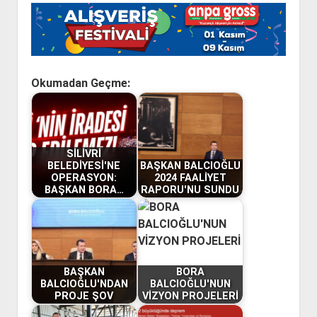
Okumadan Geçme:
SİLİVRİ
BELEDİYESİ'NE
BAŞKAN BALCIOĞLU
OPERASYON:
2024 FAALİYET
BAŞKAN BORA…
RAPORU'NU SUNDU
BAŞKAN
BORA
BALCIOĞLU'NDAN
BALCIOĞLU'NUN
PROJE ŞOV
VİZYON PROJELERİ