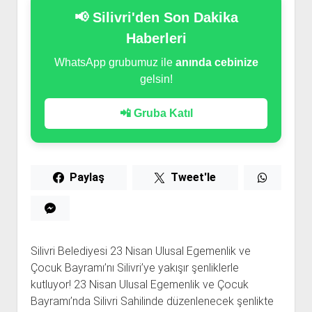
📢 Silivri'den Son Dakika
Haberleri
WhatsApp grubumuz ile
anında cebinize
gelsin!
📲 Gruba Katıl
Paylaş
Tweet'le
Silivri Belediyesi 23 Nisan Ulusal Egemenlik ve
Çocuk Bayramı’nı Silivri’ye yakışır şenliklerle
kutluyor! 23 Nisan Ulusal Egemenlik ve Çocuk
Bayramı’nda Silivri Sahilinde düzenlenecek şenlikte