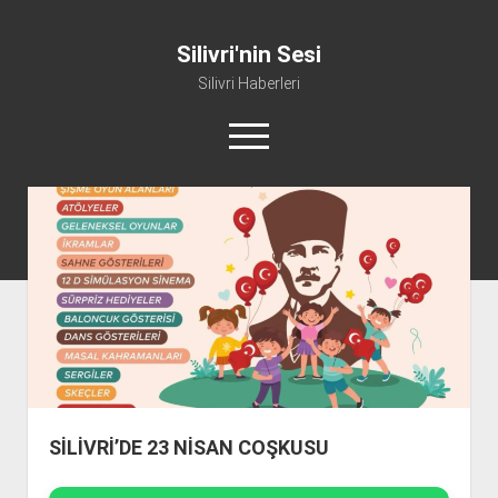
Silivri'nin Sesi
Silivri Haberleri
m
e
n
ü
whatsapp
facebook
youtube
silivri@silivrininsesi1.com
y
ü
a
Manifesto
ç
Gündem
Haber
Spor
Künye ve İletişim
SİLİVRİ’DE 23 NİSAN COŞKUSU