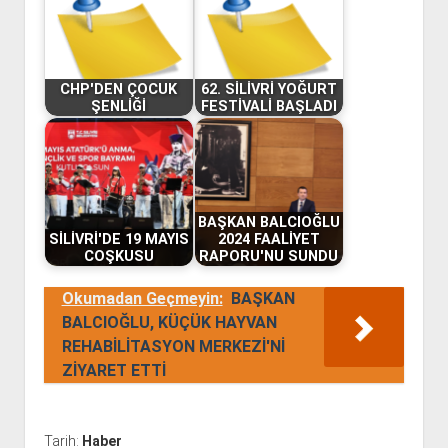
CHP'DEN ÇOCUK
62. SİLİVRİ YOĞURT
ŞENLİĞİ
FESTİVALİ BAŞLADI
BAŞKAN BALCIOĞLU
SİLİVRİ'DE 19 MAYIS
2024 FAALİYET
COŞKUSU
RAPORU'NU SUNDU
Okumadan Geçmeyin:
BAŞKAN
BALCIOĞLU, KÜÇÜK HAYVAN
REHABİLİTASYON MERKEZİ'Nİ
ZİYARET ETTİ
Tarih:
Haber