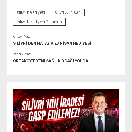
silivri belediyesi
silivri 23 nisan
silivri belediyesi 23 nisan
Önceki Yazı
SİLİVRİ’DEN HATAY’A 23 NİSAN HEDİYESİ
Sonraki Yazı
ORTAKÖY’E YENİ SAĞLIK OCAĞI YOLDA
Y
a
n
M
e
n
ü