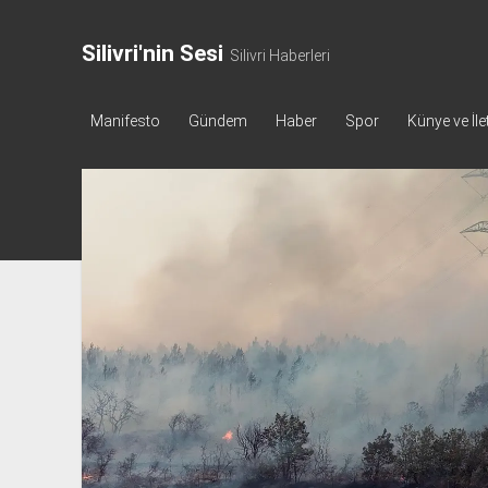
Silivri'nin Sesi
Silivri Haberleri
Manifesto
Gündem
Haber
Spor
Künye ve İle