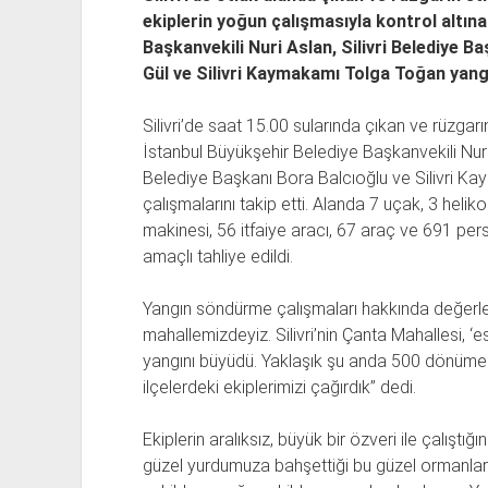
ekiplerin yoğun çalışmasıyla kontrol altına
Başkanvekili Nuri Aslan, Silivri Belediye Ba
Gül ve Silivri Kaymakamı Tolga Toğan yang
Silivri’de saat 15.00 sularında çıkan ve rüzgarın
İstanbul Büyükşehir Belediye Başkanvekili Nuri A
Belediye Başkanı Bora Balcıoğlu ve Silivri 
çalışmalarını takip etti. Alanda 7 uçak, 3 heliko
makinesi, 56 itfaiye aracı, 67 araç ve 691 perso
amaçlı tahliye edildi.
Yangın söndürme çalışmaları hakkında değerl
mahallemizdeyiz. Silivri’nin Çanta Mahallesi, 
yangını büyüdü. Yaklaşık şu anda 500 dönüme y
ilçelerdeki ekiplerimizi çağırdık” dedi.
Ekiplerin aralıksız, büyük bir özveri ile çalıştı
güzel yurdumuza bahşettiği bu güzel ormanları 