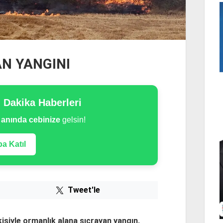
AN YANGINI
n Dakika Haberleri
e
anında cebinize
gelsin!
a Katıl
Tweet'le
kisiyle ormanlık alana sıçrayan yangın,