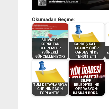
Okumadan Geçme:
SİLİVRİ'DE
KORKUTAN
KARDEŞ KATİLİ
DEPREMLER
AĞABEY ÖBÜR
(SÜREKLİ
KARDEŞİNİ DE
Y
GÜNCELLENİYOR)
TEHDİT ETTİ
SİLİVRİ
TÜM DETAYLARIYLA
BELEDİYESİ'NE
CHP'NİN BASIN
OPERASYON:
TOPLANTISI
BAŞKAN BORA…