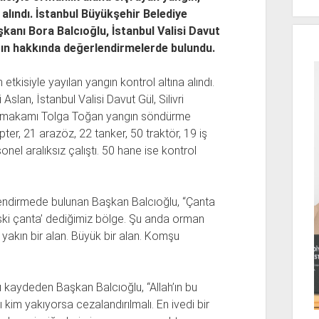
 alındı. İstanbul Büyükşehir Belediye
şkanı Bora Balcıoğlu, İstanbul Valisi Davut
ın hakkında değerlendirmelerde bulundu.
 etkisiyle yayılan yangın kontrol altına alındı.
slan, İstanbul Valisi Davut Gül, Silivri
Kaymakamı Tolga Toğan yangın söndürme
pter, 21 arazöz, 22 tanker, 50 traktör, 19 iş
nel aralıksız çalıştı. 50 hane ise kontrol
endirmede bulunan Başkan Balcıoğlu, “Çanta
‘eski çanta’ dediğimiz bölge. Şu anda orman
akın bir alan. Büyük bir alan. Komşu
ğını kaydeden Başkan Balcıoğlu, “Allah’ın bu
kim yakıyorsa cezalandırılmalı. En ivedi bir