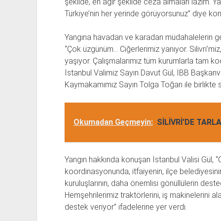
şekilde, en ağır şekilde ceza almaları lazım. Ya
Türkiye’nin her yerinde görüyorsunuz” diye kon
Yangına havadan ve karadan müdahalelerin ger
“Çok üzgünüm… Ciğerlerimiz yanıyor. Silivri’miz,
yaşıyor. Çalışmalarımız tüm kurumlarla tam ko
İstanbul Valimiz Sayın Davut Gül, İBB Başkanvek
Kaymakamımız Sayın Tolga Toğan ile birlikte sa
Okumadan Geçmeyin:
SİLİVRİ'DE TARL
Yangın hakkında konuşan İstanbul Valisi Gül
koordinasyonunda, itfaiyenin, ilçe belediyesin
kuruluşlarının, daha önemlisi gönüllülerin dest
Hemşehrilerimiz traktörlerini, iş makinelerini
destek veriyor” ifadelerine yer verdi.