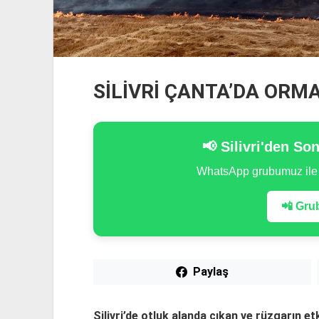
SİLİVRİ ÇANTA’DA ORM
📢 Silivri'den So
WhatsApp grubumuz il
📲 Grub
Paylaş
Silivri’de otluk alanda çıkan ve rüzgarın et