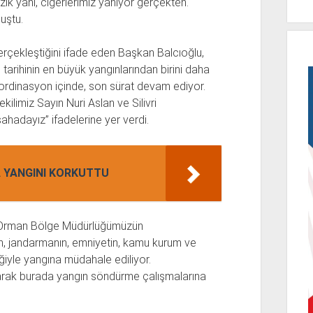
zık yani, ciğerlerimiz yanıyor gerçekten.
uştu.
çekleştiğini ifade eden Başkan Balcıoğlu,
 tarihinin en büyük yangınlarından birini daha
ordinasyon içinde, son sürat devam ediyor.
ilimiz Sayın Nuri Aslan ve Silivri
hadayız” ifadelerine yer verdi.
A YANGINI KORKUTTU
, “Orman Bölge Müdürlüğümüzün
in, jandarmanın, emniyetin, kamu kurum ve
eğiyle yangına müdahale ediliyor.
 alarak burada yangın söndürme çalışmalarına