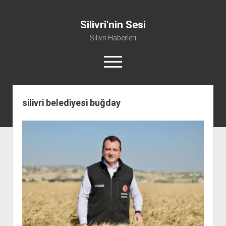
Silivri'nin Sesi
Silivri Haberleri
menüyü
aç
facebook
youtube
silivri@silivrininsesi1.com
whatsapp
silivri belediyesi buğday
Manifesto
Gündem
Haber
Spor
Künye ve İletişim