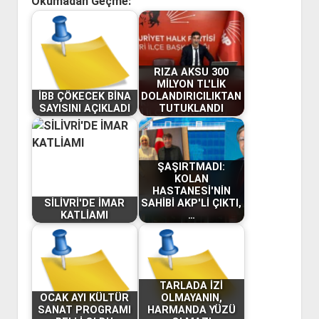
Okumadan Geçme:
RIZA AKSU 300
MİLYON TL'LİK
İBB ÇÖKECEK BİNA
DOLANDIRICILIKTAN
SAYISINI AÇIKLADI
TUTUKLANDI
ŞAŞIRTMADI:
KOLAN
HASTANESİ'NİN
SİLİVRİ'DE İMAR
SAHİBİ AKP'Lİ ÇIKTI,
KATLİAMI
…
TARLADA İZİ
OCAK AYI KÜLTÜR
OLMAYANIN,
SANAT PROGRAMI
HARMANDA YÜZÜ