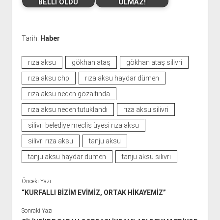
BELLİ OLDU
OLMAZ!
Tarih:
Haber
rıza aksu
gökhan ataş
gökhan ataş silivri
rıza aksu chp
rıza aksu haydar dümen
rıza aksu neden gözaltında
rıza aksu neden tutuklandı
rıza aksu silivri
silivri belediye meclis üyesi rıza aksu
silivri rıza aksu
tanju aksu
tanju aksu haydar dümen
tanju aksu silivri
Önceki Yazı
“KURFALLI BİZİM EVİMİZ, ORTAK HİKAYEMİZ”
Sonraki Yazı