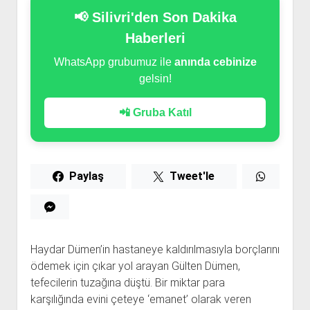
📢 Silivri'den Son Dakika
Haberleri
WhatsApp grubumuz ile
anında cebinize
gelsin!
📲 Gruba Katıl
Paylaş
Tweet'le
Haydar Dümen’in hastaneye kaldırılmasıyla borçlarını
ödemek için çıkar yol arayan Gülten Dümen,
tefecilerin tuzağına düştü. Bir miktar para
karşılığında evini çeteye ‘emanet’ olarak veren