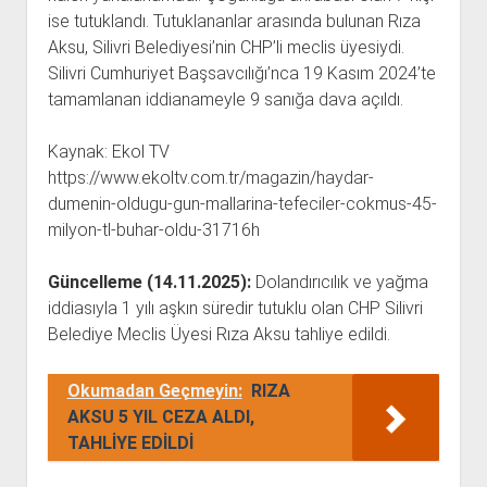
ise tutuklandı. Tutuklananlar arasında bulunan Rıza
Aksu, Silivri Belediyesi’nin CHP’li meclis üyesiydi.
Silivri Cumhuriyet Başsavcılığı’nca 19 Kasım 2024’te
tamamlanan iddianameyle 9 sanığa dava açıldı.
Kaynak: Ekol TV
https://www.ekoltv.com.tr/magazin/haydar-
dumenin-oldugu-gun-mallarina-tefeciler-cokmus-45-
milyon-tl-buhar-oldu-31716h
Güncelleme (14.11.2025):
Dolandırıcılık ve yağma
iddiasıyla 1 yılı aşkın süredir tutuklu olan CHP Silivri
Belediye Meclis Üyesi Rıza Aksu tahliye edildi.
Okumadan Geçmeyin:
RIZA
AKSU 5 YIL CEZA ALDI,
TAHLİYE EDİLDİ