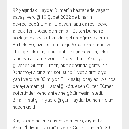
92 yaşındaki Haydar Dümen’in hastanede yaşam
savaşı verdiği 10 Şubat 2022’de binanın
devredileceği Emrah Erduvan tapu dairesindeydi
ancak Tanju Aksu gelmemişti. Gülten Dümen’e
sözleşmeyi avukattan alıp getireceğini söylemişti.
Bu bekleyiş uzun sürdü, Tanju Aksu tekrar aradı ve
“Trafiğe takıldım, tapu saatini kaçırmayalım, tekrar
randevu almamız zor olur” dedi. Tanju Aksu’ya
güvenen Gülten Dümen, akit odasında görevlinin
“Ödemeyi aldınız mı” sorusuna “Evet aldım” diye
yanıt verdi ve 30 milyon TL’lik satışı onayladı. Aslında
parayı almamıştı. Hastalığı kötüleşen Gülten Dümen,
şoföründen kendisini evine götürmesini istedi.
Binanın satışının yapıldığı gün Haydar Dümen’in ölüm
haberi geldi.
Küçük ödemelerle güven vermeye çalışan Tanju
Aksu, “İhtiyacınız olur” diyerek Gülten Dümen’e 30