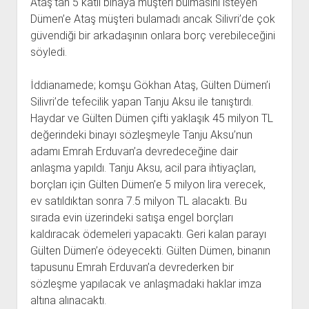
Ataş’tan 5 katlı binaya müşteri bulmasını isteyen
Dümen’e Ataş müşteri bulamadı ancak Silivri’de çok
güvendiği bir arkadaşının onlara borç verebileceğini
söyledi.
İddianamede; komşu Gökhan Ataş, Gülten Dümen’i
Silivri’de tefecilik yapan Tanju Aksu ile tanıştırdı.
Haydar ve Gülten Dümen çifti yaklaşık 45 milyon TL
değerindeki binayı sözleşmeyle Tanju Aksu’nun
adamı Emrah Erduvan’a devredeceğine dair
anlaşma yapıldı. Tanju Aksu, acil para ihtiyaçları,
borçları için Gülten Dümen’e 5 milyon lira verecek,
ev satıldıktan sonra 7.5 milyon TL alacaktı. Bu
sırada evin üzerindeki satışa engel borçları
kaldıracak ödemeleri yapacaktı. Geri kalan parayı
Gülten Dümen’e ödeyecekti. Gülten Dümen, binanın
tapusunu Emrah Erduvan’a devrederken bir
sözleşme yapılacak ve anlaşmadaki haklar imza
altına alınacaktı.