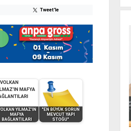
Tweet'le
OLKAN YILMAZ'IN
"EN BÜYÜK SORUN
MAFYA
MEVCUT YAPI
BAĞLANTILARI
STOĞU"