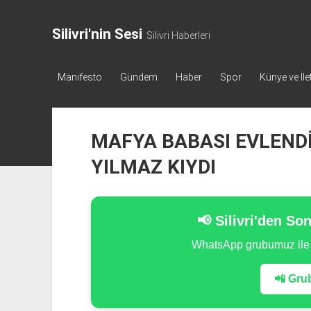
Silivri'nin Sesi
Silivri Haberleri
Manifesto
Gündem
Haber
Spor
Künye ve İle
MAFYA BABASI EVLENDİ
YILMAZ KIYDI
📢 Silivri'den So
WhatsApp grubumuz il
📲 Grub