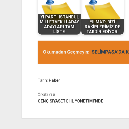
İYİ PARTİ İSTANBUL
MİLLETVEKİLİ ADAY
YILMAZ: BİZİ
ADAYLARI TAM
RAKİPLERİMİZ DE
LİSTE
TAKDİR EDİYOR.
Okumadan Geçmeyin:
SELİMPAŞA'DA K
Tarih:
Haber
Önceki Yazı
GENÇ SİYASETÇİ İL YÖNETİMİ’NDE