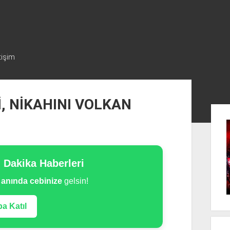
tişim
, NİKAHINI VOLKAN
Y
a
n
M
n Dakika Haberleri
e
n
e
anında cebinize
gelsin!
ü
a Katıl