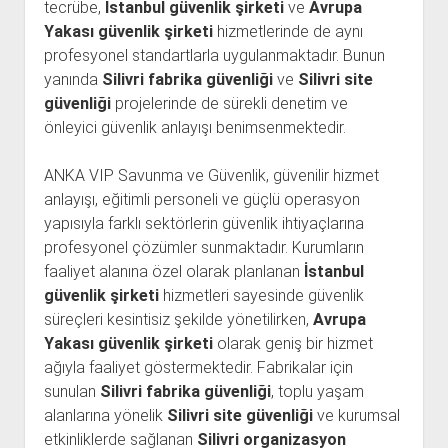
tecrübe,
İstanbul güvenlik şirketi
ve
Avrupa
Yakası güvenlik şirketi
hizmetlerinde de aynı
profesyonel standartlarla uygulanmaktadır. Bunun
yanında
Silivri fabrika güvenliği
ve
Silivri site
güvenliği
projelerinde de sürekli denetim ve
önleyici güvenlik anlayışı benimsenmektedir.
ANKA VIP Savunma ve Güvenlik, güvenilir hizmet
anlayışı, eğitimli personeli ve güçlü operasyon
yapısıyla farklı sektörlerin güvenlik ihtiyaçlarına
profesyonel çözümler sunmaktadır. Kurumların
faaliyet alanına özel olarak planlanan
İstanbul
güvenlik şirketi
hizmetleri sayesinde güvenlik
süreçleri kesintisiz şekilde yönetilirken,
Avrupa
Yakası güvenlik şirketi
olarak geniş bir hizmet
ağıyla faaliyet göstermektedir. Fabrikalar için
sunulan
Silivri fabrika güvenliği
, toplu yaşam
alanlarına yönelik
Silivri site güvenliği
ve kurumsal
etkinliklerde sağlanan
Silivri organizasyon