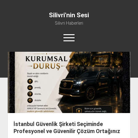
Silivri'nin Sesi
Silivri Haberleri
m
e
n
ü
whatsapp
facebook
youtube
silivri@silivrininsesi1.com
y
ü
a
Manifesto
ç
Gündem
Haber
Spor
Künye ve İletişim
İstanbul Güvenlik Şirketi Seçiminde
Profesyonel ve Güvenilir Çözüm Ortağınız