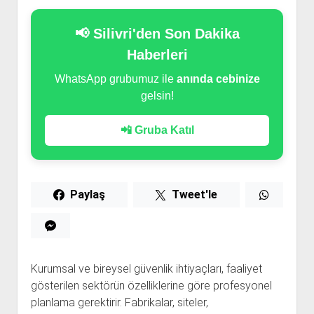
📢 Silivri'den Son Dakika
Haberleri
WhatsApp grubumuz ile
anında cebinize
gelsin!
📲 Gruba Katıl
Paylaş
Tweet'le
Kurumsal ve bireysel güvenlik ihtiyaçları, faaliyet
gösterilen sektörün özelliklerine göre profesyonel
planlama gerektirir. Fabrikalar, siteler,