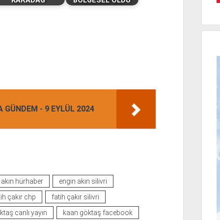
KARADAĞ
BÖLGESEL OLDU
 GÜNDEM - 9 EYLÜL 2024
 akın hürhaber
engin akın silivri
tih çakır chp
fatih çakır silivri
taş canlı yayın
kaan göktaş facebook