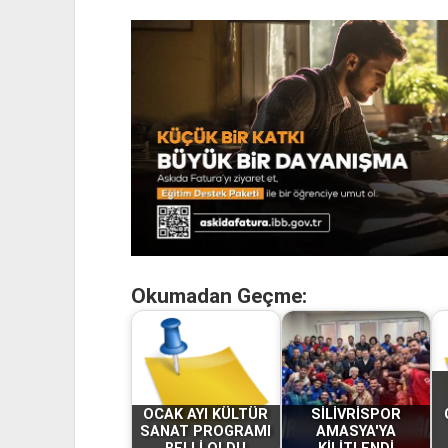
Okumadan Geçme:
OCAK AYI KÜLTÜR
SİLİVRİSPOR
SANAT PROGRAMI
AMASYA'YA