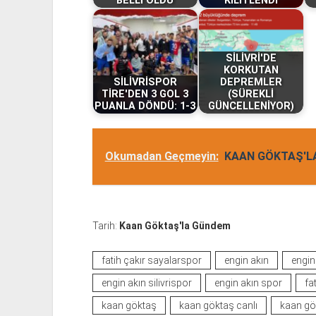
BELLİ OLDU
KİLİTLENDİ
SİLİVRİ'DE
KORKUTAN
SİLİVRİSPOR
DEPREMLER
TİRE'DEN 3 GOL 3
(SÜREKLİ
PUANLA DÖNDÜ: 1-3
GÜNCELLENİYOR)
Okumadan Geçmeyin:
KAAN GÖKTAŞ'LA
Tarih:
Kaan Göktaş'la Gündem
fatih çakır sayalarspor
engin akın
engin
engin akın silivrispor
engin akın spor
fa
kaan göktaş
kaan göktaş canlı
kaan gök