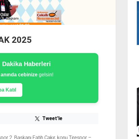
AK 2025
n Dakika Haberleri
e
anında cebinize
gelsin!
a Katıl
Tweet'le
or 2. Başkanı Fatih Çakır, konu Tirespor –