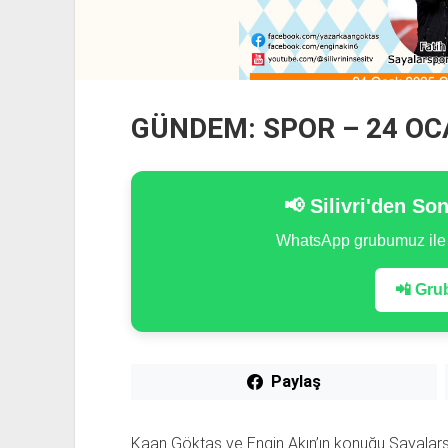
GÜNDEM: SPOR – 24 OC
📢 Silivri'den So
WhatsApp grubumuz il
📲 Grub
Paylaş
Kaan Göktaş ve Engin Akın’ın konuğu Sayalarsp