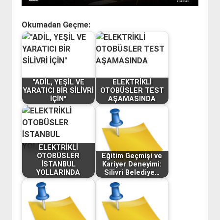
Okumadan Geçme:
"ADİL, YEŞİL VE
ELEKTRİKLİ
YARATICI BİR SİLİVRİ
OTOBÜSLER TEST
İÇİN"
AŞAMASINDA
ELEKTRİKLİ
OTOBÜSLER
Eğitim Geçmişi ve
İSTANBUL
Kariyer Deneyimi:
YOLLARINDA
Silivri Belediye…