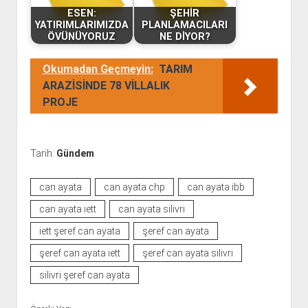
ESEN:
ŞEHİR
YATIRIMLARIMIZDA
PLANLAMACILARI
ÖVÜNÜYORUZ
NE DİYOR?
Okumadan Geçmeyin:
TARIM
ARAZİSİNDE 78 VİLLALIK
PROJE
Tarih:
Gündem
can ayata
can ayata chp
can ayata ibb
can ayata iett
can ayata silivri
iett şeref can ayata
şeref can ayata
şeref can ayata iett
şeref can ayata silivri
silivri şeref can ayata