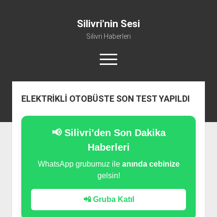
Silivri'nin Sesi
Silivri Haberleri
m
e
n
ü
whatsapp
facebook
youtube
silivri@silivrininsesi1.com
y
ELEKTRİKLİ OTOBÜSTE SON TEST YAPILDI
ü
a
Manifesto
ç
Gündem
📢 Silivri'den Son Dakika
Haber
Haberleri
Spor
WhatsApp grubumuz ile
anında cebinize
gelsin!
Künye ve İletişim
📲 Gruba Katıl