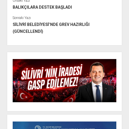
Önceki Yazı
BALIKÇILARA DESTEK BAŞLADI
Sonraki Yazı
SİLİVRİ BELEDİYESİ’NDE GREV HAZIRLIĞI
(GÜNCELLENDİ)
Y
a
n
M
e
n
ü