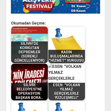
Okumadan Geçme:
SİLİVRİ'DE
KORKUTAN
DEPREMLER
KADIN
(SÜREKLİ
BULUŞMALARINDA
GÜNCELLENİYOR)
"HİZMET" VURGUSU
SİLİVRİ
ESEN: "VOLKAN
BELEDİYESİ'NE
YILMAZ
OPERASYON:
GERÇEKLERLE
BAŞKAN BORA…
YÜZLEŞMELİ."