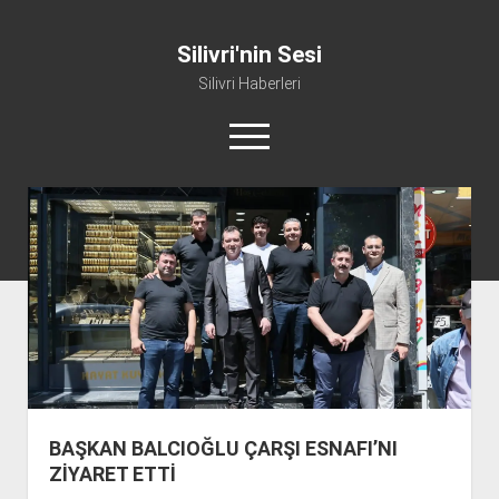
Silivri'nin Sesi
Silivri Haberleri
m
e
n
ü
whatsapp
facebook
youtube
silivri@silivrininsesi1.com
y
ü
a
Manifesto
ç
Gündem
Haber
Spor
Künye ve İletişim
BAŞKAN BALCIOĞLU ÇARŞI ESNAFI’NI
ZİYARET ETTİ