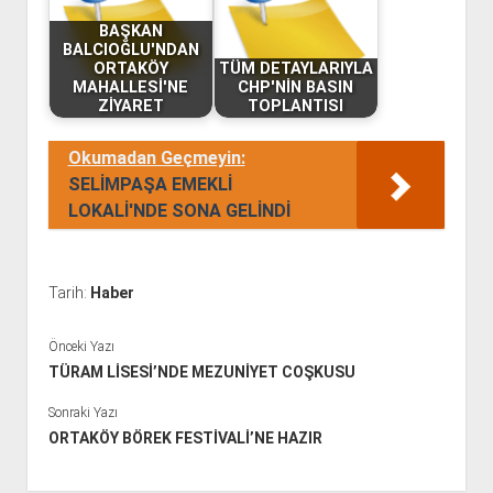
BAŞKAN
BALCIOĞLU'NDAN
ORTAKÖY
TÜM DETAYLARIYLA
MAHALLESİ'NE
CHP'NİN BASIN
ZİYARET
TOPLANTISI
Okumadan Geçmeyin:
SELİMPAŞA EMEKLİ
LOKALİ'NDE SONA GELİNDİ
Tarih:
Haber
Önceki Yazı
TÜRAM LİSESİ’NDE MEZUNİYET COŞKUSU
Sonraki Yazı
ORTAKÖY BÖREK FESTİVALİ’NE HAZIR