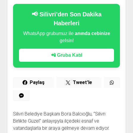
📢 Silivri'den Son Dakika
Haberleri
WhatsApp grubumuz ile
anında cebinize
gelsin!
📲 Gruba Katıl
Paylaş
Tweet'le
Silivri Belediye Başkanı Bora Balcıoğlu, “Silivri
Birlikte Güzel” anlayışıyla ilçedeki esnaf ve
vatandaşlarla bir araya gelmeye devam ediyor.