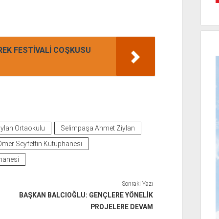
EK FESTİVALİ COŞKUSU
ylan Ortaokulu
Selimpaşa Ahmet Ziylan
i Ömer Seyfettin Kütüphanesi
phanesi
Sonraki Yazı
BAŞKAN BALCIOĞLU: GENÇLERE YÖNELİK
PROJELERE DEVAM