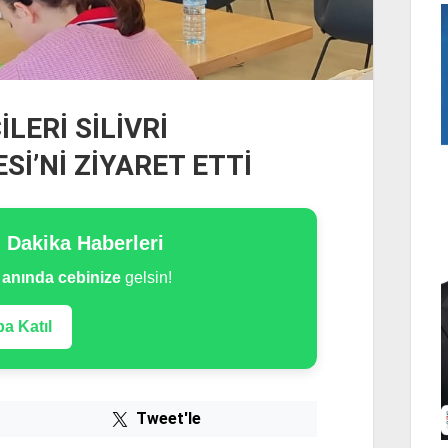
LERİ SİLİVRİ
İ’Nİ ZİYARET ETTİ
n Dakika Haberleri
e
anında cebinize
gelsin!
a Katıl
Tweet'le