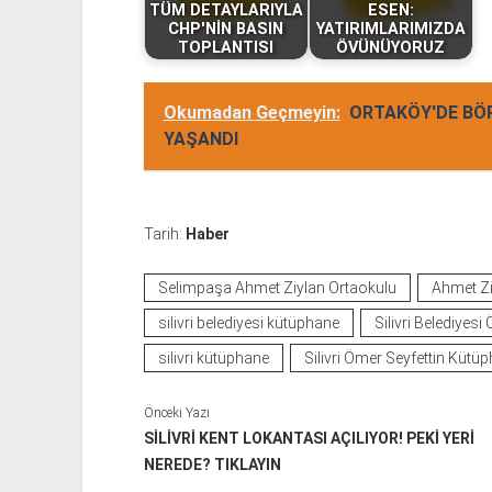
TÜM DETAYLARIYLA
ESEN:
CHP'NİN BASIN
YATIRIMLARIMIZDA
TOPLANTISI
ÖVÜNÜYORUZ
Okumadan Geçmeyin:
ORTAKÖY'DE BÖR
YAŞANDI
Tarih:
Haber
Selimpaşa Ahmet Ziylan Ortaokulu
Ahmet Zi
silivri belediyesi kütüphane
Silivri Belediyes
silivri kütüphane
Silivri Ömer Seyfettin Kütü
Önceki Yazı
SİLİVRİ KENT LOKANTASI AÇILIYOR! PEKİ YERİ
NEREDE? TIKLAYIN