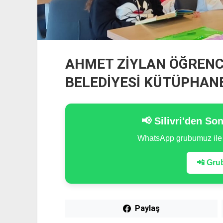
AHMET ZİYLAN ÖĞRENCİ
BELEDİYESİ KÜTÜPHANES
📢 Silivri'den So
WhatsApp grubumuz il
📲 Grub
Paylaş