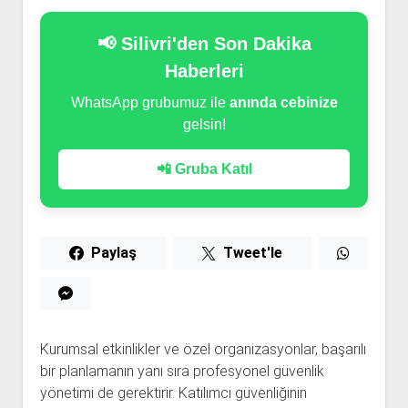
📢 Silivri'den Son Dakika
Haberleri
WhatsApp grubumuz ile
anında cebinize
gelsin!
📲 Gruba Katıl
Paylaş
Tweet'le
Kurumsal etkinlikler ve özel organizasyonlar, başarılı
bir planlamanın yanı sıra profesyonel güvenlik
yönetimi de gerektirir. Katılımcı güvenliğinin