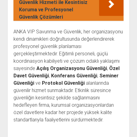
Güvenlik Hizmeti ile Kesintisiz
Koruma ve Profesyonel
Güvenlik Çözümleri
ANKA VIP Savunma ve Güvenlik, her organizasyonu
kendi dinamikleri doğrultusunda değerlendirerek
profesyonel güvenlik planlaması
gerçekleştirmektedir. Eğitimli personeli, güçlü
koordinasyon kabiliyeti ve çözüm odaklı yaklaşımı
sayesinde
Açılış Organizasyonu Güvenliği
,
Özel
Davet Güvenliği
,
Konferans Güvenliği
,
Seminer
Güvenliği
ve
Protokol Güvenliği
alanlarında
güvenilir hizmet sunmaktadır. Etkinlik süresince
güvenliğin kesintisiz şekilde sağlanmasını
hedefleyen firma, kurumsal organizasyonlardan
özel davetlere kadar her projede yüksek kalite
standartlarıyla faaliyetlerini sürdürmektedir.