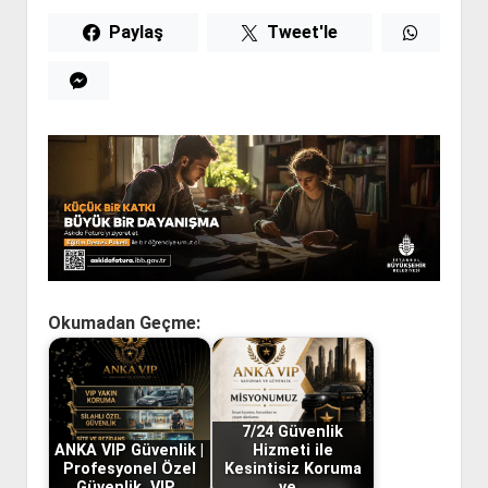
Paylaş
Tweet'le
Okumadan Geçme:
7/24 Güvenlik
ANKA VIP Güvenlik |
Hizmeti ile
Profesyonel Özel
Kesintisiz Koruma
Güvenlik, VIP…
ve…