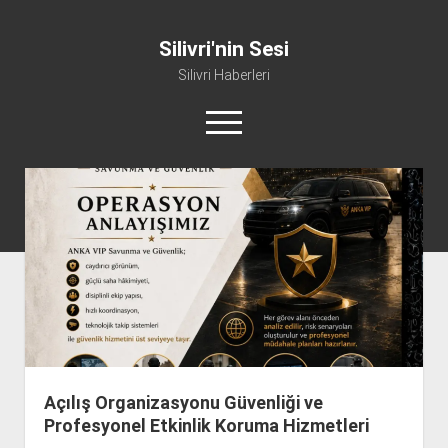
Silivri'nin Sesi
Silivri Haberleri
m
e
n
ü
whatsapp
facebook
youtube
silivri@silivrininsesi1.com
y
ü
a
Manifesto
ç
Gündem
Haber
Spor
Künye ve İletişim
Açılış Organizasyonu Güvenliği ve
Profesyonel Etkinlik Koruma Hizmetleri