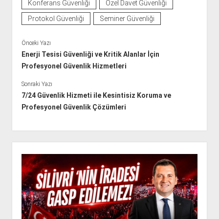
Konferans Güvenliği
Özel Davet Güvenliği
Protokol Güvenliği
Seminer Güvenliği
Önceki Yazı
Enerji Tesisi Güvenliği ve Kritik Alanlar İçin
Profesyonel Güvenlik Hizmetleri
Sonraki Yazı
7/24 Güvenlik Hizmeti ile Kesintisiz Koruma ve
Profesyonel Güvenlik Çözümleri
Y
a
n
M
e
n
ü