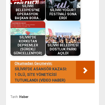
SİLİVRİ
BELEDİYESİ'NE
SİLİVRİ YOĞURT
OPERASYON:
FESTİVALİ SONA
BAŞKAN BORA…
ERDİ
SİLİVRİ'DE
KORKUTAN
DEPREMLER
SİLİVRİ BELEDİYESİ
(SÜREKLİ
DOSTLUK PARKI
GÜNCELLENİYOR)
AÇILDI
Okumadan Geçmeyin:
SİLİVRİ'DE ASANSÖR KAZASI:
1 ÖLÜ, SİTE YÖNETİCİSİ
TUTUKLANDI (VİDEO HABER)
Tarih:
Haber