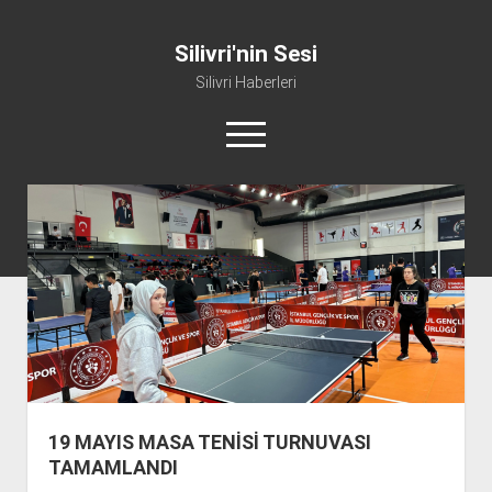
Silivri'nin Sesi
Silivri Haberleri
m
e
n
ü
whatsapp
facebook
youtube
silivri@silivrininsesi1.com
y
ü
a
Manifesto
ç
Gündem
Haber
Spor
Künye ve İletişim
19 MAYIS MASA TENİSİ TURNUVASI
TAMAMLANDI