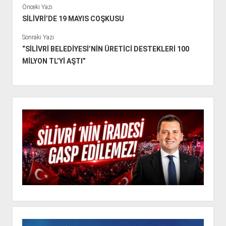
Önceki Yazı
SİLİVRİ’DE 19 MAYIS COŞKUSU
Sonraki Yazı
“SİLİVRİ BELEDİYESİ’NİN ÜRETİCİ DESTEKLERİ 100
MİLYON TL’Yİ AŞTI”
Y
a
n
M
e
n
ü